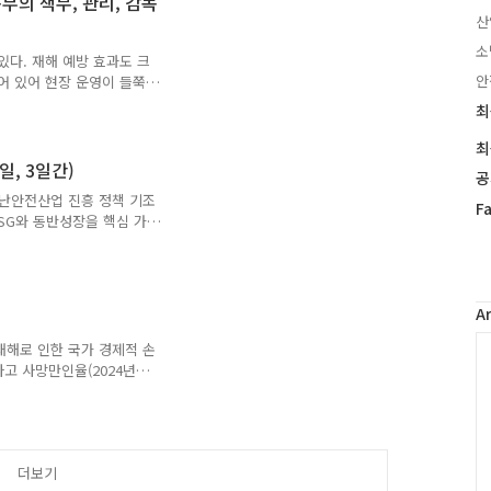
부의 책무, 관리, 감독
의원 12인)산업안전보건법 제
산
 위험성 평가의 실시) ①
소
해보상보험법」 제91조의
있다. 재해 예방 효과도 크
안
어 있어 현장 운영이 들쭉
 표준을 만들고 지도·권고
최
최
세운다(안 제13조, 제51
근
안발의정보 : 김위상의원 등
최
글
, 박충권, 김형동, 김성원,
일, 3일간)
과
공
같이 개정한다.▶ 제13조제
인
난안전산업 진흥 정책 기조
제52조의 급박한 위험과 관
페
F
기
ESG와 동반성장을 핵심 가치
부분을 제..
이
글
고 재난안전 산업 전반의 비
스
올해 행사는 동반성장 구매상
북
SG) 등 기업 간 상생을 전면에
트
와의 동시 개최로 바이어를
A
위
 확대한다는 전략이다. 주
터
C
램을 구성하고, 현장에서 만
재해로 인한 국가 경제적 손
플
 도입해 거래 ..
 사고 사망만인율(2024년
러
가능한 추락·끼임 등 재래형
그
을 해결하고 노동자를 ‘예
인
업에는 ‘확실한 책임’을 부
24년 사고 사망자는 589
더보기
사업장과 하청 노동자, 특수