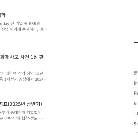
붕 공사를 마친 뒤휴식 중이
는폭염 경보가 발효 중이었
철학
을 중심으로정확한 사고 경
칙 사업주는 노동자가 체감
oday)된 기업 중 KBR과
환 예방조치를 해야 한다.
로 다른 산업 영역에 종사하나, 예
. "SIF"글로벌 엔지니어링
로 SIF(Serious
. 이 프로그램은 작업 전 위험
여 현장 관리자가 즉시 조
화재사고 사건 1심 판
진이 직접 참여하는 EHS 리
동등하게 평가하는 정책을 시
분
 대하여 각각 징역 15년
리튬 1차전지 공장에서 2024
I
망, 9명이 부상함.2. 주요
기 미설치, 전지 분리 미
R
합적으로 누적되어 발생한 참
15년, 벌금(일부)기타 현장
표(2025년 상반기)
I
: 벌금 8억 원관련 파견업
용노동부가 중대재해 처벌법에
T
조치 미흡, 불법파견, 산재은
은 추락·낙하·협착·전도·
S
1명 벌금형.▶ 왜 같은 사
우진플라임 (2022-02-
 인양 중 탈사기와 본체 사이