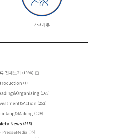
산책하듯
류 전체보기
(1998)
ntroduction
(1)
eading&Organizing
(165)
nvestment&Action
(252)
hinking&Making
(229)
afety News
(865)
Press&Media
(95)