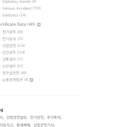
Statutory trends
(6)
Serious Accident
(750)
Statistics
(14)
rtificate Data
(485)
전기공학
(89)
전기공사
(22)
산업안전
(118)
인간공학
(114)
건축설비
(27)
소방설비
(62)
연구실안전
(49)
노동관계법규
(4)
ag
식,
산업안전일반,
전기안전,
주식투자,
어짐사고,
중대재해,
산업안전기사,