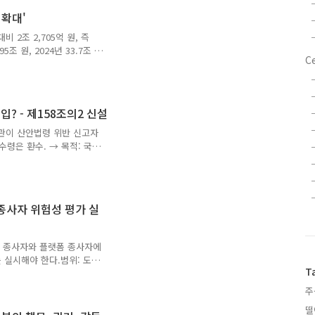
3) 원인: 중량물 작업 사전조
 확대'
협착 대책 미흡㈜다움종합건
명)(1) 재해: PC 보 위 작업
비 2조 2,705억 원, 즉
조 원, 2024년 33.7조 원,
Ce
으로 증가하는 추세이다.2026
비 증가했다. 중점적으로 인
정한 노동시장 조성, 고용안전
리고 노동시장 혁신 및 직업
? - 제158조의2 신설
연구개발(R&D)· AI 분야
 혁신하는 한편, 신규 사업
관이 산안법령 위반 신고자
수령은 환수. → 목적: 국민
안명 : 산업안전보건법 일부개
선, 이용우, 서미화, 송재
0인 ) 제158조의2를 다음
 신고자에 대한 포상금 지
종사자 위험성 평가 실
대하여 신고를 한 사람에게
고용노동부장관은 신고를 한
른 포상금을 지급받은..
로 종사자와 플랫폼 종사자에
 실시해야 한다.범위: 도로
T
 위험까지 포함.어떻게?
법·절차·시기는 고용노동부
주
 산업안전보건법 일부개정법률
떨
홍배, 민병덕, 박상혁, 김남