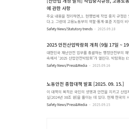
[산안법 개정 발의] 작업중지규정, 고용노동
근, 김남희, 이상식, 임미애, 강준현, 허영, 이용우 
에 관한 사항
77조의2 신설제77조의2(특수형태근로종사자등에 대한
다음 각 호의 자는 특수형태근로종사자 및 「산업재
주요 내용을 정리하면,1. 현행법에 작업 중지 규정은 
15..
다.2. 그런데 고용노동부의 역할·통계·표준 지침이 비
날쭉이다.3. 개정안은 장관이 급박한 위험 평가·대응
Safety News/Statutory trends
2025.09.18
하며, 사업주는 주기적 보고로 데이터 기반 관리체계를 
조, 제52조). 의안명 : 산업안전보건법 일부개정법률
11인(김위상, 이종배, 구자근, 김재섭, 신동욱, 김선교
2025 안전산업박람회 개최 (9월 17일 ~ 19
김소희, 정동만 의원) 산업안전보건법 일부를 다음과 
대한민국 재난안전 업무를 총괄하는 행정안전부의 재
1항에 제3호를 다음과 같이 신설한다.3. 제51조 및 
속에서 ‘2025 산업안전박람회’가 열린다. 박람회는 
련된 위험성 평가 및 대응 조치 ▶ 제51조 제목 외의 
로 내세워, ‘안전’을 공공기관 신뢰의 척도로 강조하
Safety News/Press&Media
2025.09.16
즈니스 기회를 한자리에 모으는 것을 목표로 한다. 
담회와 K-Safety Innovation Award(동반성장/E
배치한다. 같은 기간에 열리는 유관 안전산업 박람회
노동안전 종합대책 발표 [2025. 09. 15.]
공유해 잠재 고객을 발굴하고, 행사 간 상호 시너지를
최 측은 국내외로 명확히 타깃팅 된 비즈니스 프로그
이 대책의 목적은 국민의 생명과 안전을 지키고 산업
난 진성 고객을 체계적으로 추적·관리할 수 있는 CRM을
실(2024년 38조 원)을 줄이는 데 있다. 현재 한국의
0.39‱)은 OECD 국가 중 최하위 수준이며, 예방 
Safety News/Press&Media
2025.09.15
사고가 반복되고 있다. 이에 따라 구조적·근본적 원인
방의 주체’로 전환하며, 중대재해가 반복 발생하는 기
과하는 것을 목표로 한다. 현황과 원인 진단을 보면 20
명으로 감소세가 미미하다. 특히 50인 미만 소규모 