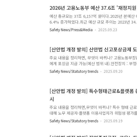
협착 사망(2) 위반: 시행령 제4조제2호, 제4조제3호(
2026년 고용노동부 예산 37.6조 '재정지원
사·작업계획서 미작성 / 신호방법·신호자 미지정 / 
설-천안물류창고 (2022-05-05 / 충남 천안시 / 사망 1
예산 총규모는 37조 6,157억 원이다.2025년 본예산 대
중 바닥 추락 사망(2) 위반: 시행령..
6.4% 증가하였다.최근 예산 규모 추이는 2023년 34.95
2025년 35.3조 원, 2026년 37.6조 원으로 지속적
Safety News/Press&Media
2025.09.23
년 고용노동부 예산안은 전체 예산과 인력이 전년 대
공지능(AI)과 미래산업 대응, 사회적 약자 지원, 공
망 강화, 청년 및 여성 등 취약계층 일자리 대책, 그
[산안법 개정 발의] 산안법 신고포상금제 도입
훈련 강화 등을 적극적으로 추진한다. 재정 운영에서는 
에 대한 투자를 확대하고, 기존 사업의 구조를 조정 및
주요 내용을 정리하면, 무엇이 바뀌나? 고용노동부장
을 신설하여 미래지향적인 직업..
에게 포상금 지급 가능(예산 범위 내).안전장치 : 부정
경각심↑ + 신고 활성화 → 산재 사망사고 예방. 의
Safety News/Statutory trends
2025.09.20
정법률안발의정보 : 이학영의원 대표발의( 이학영, 김태
봉, 김주영, 조정식, 정태호, 김남희, 한민수 의원 총 1
과 같이 신설한다.제158조의2(산업안전보건법령 위반
[산안법 개정 발의] 특수형태근로&플랫폼 
급) ① 고용노동부장관은 산업안전보건법령 위반에 
시
예산의 범위 내에서 포상금을 지급할 수 있다. ② 
사람이 거짓이나 그 밖의 부정한 방법으로 제1항에 따
주요 내용을 정리하면,무엇이 바뀌나? 특수 형태 근
대해 노무 제공자·플랫폼 이용사업자가 위험성 평가를
·현장 위험뿐 아니라 알고리즘·업무 배정 시스템 내재
Safety News/Statutory trends
2025.09.19
평가 과정에 종사자 참여 필수, 기록·보존 의무, 방
고시.언제? 공포 후 6개월 경과 시 시행. 의안명 :
안발의정보 : 이강일의원 대표발의(이강일, 김현정, 박