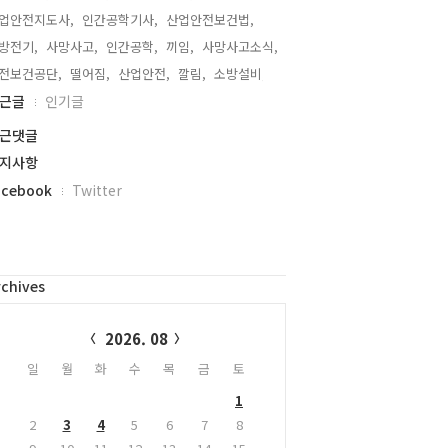
업안전지도사,
인간공학기사,
산업안전보건법,
방전기,
사망사고,
인간공학,
끼임,
사망사고소식,
전보건공단,
떨어짐,
산업안전,
깔림,
소방설비,
근글
인기글
근댓글
지사항
acebook
Twitter
rchives
alendar
2026. 08
일
월
화
수
목
금
토
1
2
3
4
5
6
7
8