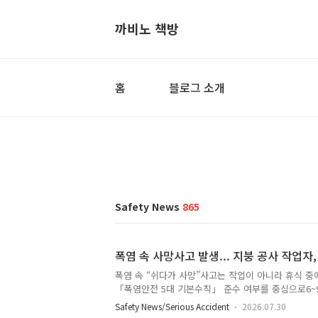
까비노 책방
홈
블로그 소개
Safety News
865
폭염 속 사망사고 발생... 지붕 공사 작업자
폭염 속 “쉬다가 사망”사고는 작업이 아니라 휴식 중
「폭염안전 5대 기본수칙」 준수 여부를 중심으로6~9월
감독을 실시하며폭염 단계별 작업중지 조치 이행을 적
Safety News/Serious Accident
2026.07.30
망사고를 줄이기 위한 정책적 대응이다. 그럼에도 불구하