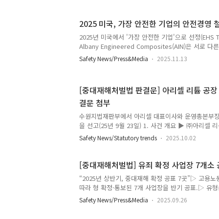
(수) 강원 고성에서폭염 속 사망 사고가 발생했다. 지
던 40대 근로자가 사망했다. 사고 당시 고성 지역에
2025 미국, 가장 안전한 기업의 안전경영 
다. 경찰과 소방당국은 온열질환에 의한 사망 가능성
위를 조사하고 있다. 폭염으로 인한 온열질환 예방수
2025년 미국에서 '가장 안전한 기업'으로 선정(EHS T
온도 31℃ 이상 되는 작업장에서 일하는 경우 온열질
Albany Engineered Composites(AIN)은 서
온열질..
방 중심의 EHS(환경·보건·안전) 철학을 공유하고 있다
Safety News/Press&Media
2025.11.13
기업인 KBR은 '사고가 일어나기 전에 멈추는 조직'을 목표
Injury & Fatality) 예방 프로그램을 운영하고 있다
요소를 분류하고, 잠재적인 중대재해 위험을 수치화하
[중대재해처벌법 판결문] 아리셀 리튬 공장 
치하도록 지원한다. 또한 KBR은 CEO를 포함한 임원
결문 첨부
더십 서밋을 정례화하며, 안전 성과를 재무 성과와 
행하고 있다. 이러한 리더십..
수원지법재판부에서 아리셀 대표이사와 운영총본부장에
을 선고(25년 9월 23일) 1. 사건 개요 ▶ ㈜아리셀 
년 6월 24일 폭발 및 대형 화재가 발생하여 23명이 사
Safety News/Statutory trends
2025.10.02
원인 및 책임 ▶ 경영진의 안전관리 의무 위반(열감지
조치, 위험성 평가 미실시, 비상구 미확보 등)이 복
사임. 주요 선고대표이사 및 운영총괄본부장: 각 징역 
[중대재해처벌법] 유죄 확정 사업장 7개소 공
관리자 및 타법인 대표: 징역·금고 및 벌금법인 아리셀
“2025년 상반기, 중대재해 확정 공표 7곳”▷ 고
체 및 건축사: 각 벌금형 3. 범죄사실 인정 ▶ 안전 
따라 형 확정·통보된 7개 사업장을 반기 공표.▷ 유형
폐, 건축법 위반, 군납용 전지 검사 업무방해 및 사..
역과(깔림)·관통이 다수.▷ 경영책임자 6명 집행유예, 
Safety News/Press&Media
2025.09.26
고가 반복되는가? 현장에서 바로 막는 체크포인트까지㈜
24 / 충북 보은군 / 사망 1명)(1) 재해: 천장크레인