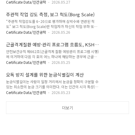
적절한 자세과도한 힘접촉스트레스진동작업시간작업방법기타
Osteoarthritis, CMC OA) 엄지손가락 뿌리 관절이 닳는 병 2.
Certificate Data/인간공학
2026.05.27
요인(예, 극저온,직무스트레스)코샤 가이드 사업주는 근로가가
방아쇠수지(Trigger Finger)= 협착성 건초염 (Stenosing
근골격계부담작업을 하는 경우에 3년마다 다음 각 호의 사항에
Tenosynovitis) 힘줄이 부어 손가..
주관적 작업 강도 측정, 보그 척도(Borg Scale)
대한 유해요인조사(정기조사)를 하여야 한다. 다만, 신설되는 사
“주관적 작업강도를 6~20으로 평가하며 심박수와 연관된 척
업장의 경우에는 신설일부터 1년 이내에 최초의 유해요인 조사
도” 보그 척도(Borg Scale)란 작업자가 자신의 작업 부하 또는
를 하여야 한다. 다음(가)~(다)에 해당하는 항목 중 하나라도 빠
신체적 노력의 정도를 주관적으로 지각하여 수치화한 자각적 운
져 있거나 적절한 방법이 아닌 경우에는 유해요인조사를 실시한
Certificate Data/인간공학
2026.05.26
동강도(RPE, Rating of Perceived Exertion) 척도이다. 일반
것으로 인정받을 수 없다. (가) 설비·작업공정·작업량·작업속
적으로 6~20 범위를 사용하며, 각 수치는 개인이 느끼는 ‘힘
도 등 작업장 상황(나) 작업시간·작업자세·작업방법 등 작업조
근골격계질환 예방·관리 프로그램 흐름도, KSH-
듦’의 정도를 의미한다. 또한 이 척도는 심박수와 연관되어 약식
건(다) 작업과 관련된 근골격계질환 징후(S..
Guidance E-G-1-2025
안전보건규칙 제662조(근골격계 질환 예방관리 프로그램 시행)
으로 10을 곱하면 심박수와 유사한 값을 나타내는 특징이 있다.
에 의거하여 다음 각 호의 어느 하나에 해당하는 경우에 근골격
보그 척도 점수표 보그 척도를 사용하는 이유는 작업자가 느끼는
계 질환 예방관리 프로그램을 수립하여 시행하여야 한다. 가. 근
피로도와 부담은 개인별로 상이하며, 이를 객관적 지표만으로는
Certificate Data/인간공학
2026.05.25
골격계 질환으로 업무상 질병으로 인정받은 근로자가 연간 10명
충분히 반영하기 어렵기 때문이다. 따라서 주관적 지각 강도를
이상 발생한 사업장 또는 5명 이상 발생한 사업장으로서 발생 비
수치화함으로써 작업부하를 보다 현실적으로 평가할 수 있다.
오독 방지 설계를 위한 눈금식별길이 계산
율이 그 사업장 근로자 수의 10퍼센트 이상인 경우나. 근골격계
Bo..
눈금식별길이는 사람이 일정 거리에서 눈금을 정확히 구분할 수
질환 예방과 관련하여 노사 간 이견(異見)이 지속되는 사업장으
있는 최소한의 눈금 크기를 의미한다. 이는 인간의 시각 특성(시
로서 고용노동부 장관이 필요하다고 인정하여 근골격계 질환 예
인각)에 기반한 설계 기준으로, ▷ 계측기, 제어판, 눈금판, 표시
방관리 프로그램을 수립하여 시행할 것을 명령한 경우 예방·관
Certificate Data/인간공학
2026.05.23
장치 등에 적용하여 ▶ 눈금 오독에 따른 작업 오류를 방지하고
리 프로그램 진행 순서 ★ 예방·관리 프로그램 흐름도근골격계
▶ 조작 실수를 줄이며 ▶ 작업 정확도와 안전성을 확보하기 위
질환이 발생할 우려가 있는가?(유해요인 조사결과) - (아니오) -
해 필요하다. 눈금식별길이 계산 눈금 식별 길이는 관찰 거리(시
더보기
> 현행유지발생 우려가 있다면 -..
거리)에 비례한다.즉, 멀어질수록 더 큰 눈금이 필요하다. 거리
변화에 따른 가독성 기준(눈금 크기)을 비례식으로 계산눈금식
별길이 L1 = 1.8mm관찰 거리 D1 = 71cm관찰거리 D2 =
91cm 눈은 각도로 인식함 → 거리 멀어지면 더 크게 보여야 동
일하게 보임그래서 거리 증가 = 눈금 크기도 비례 증가71 →