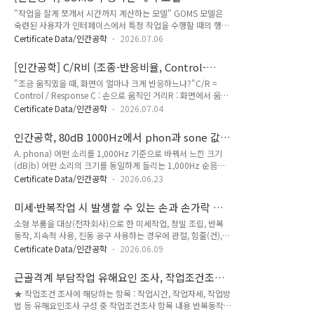
로 인해 목, 어깨, 허리, 팔다리의 신경·근육 및 주변 조직에 나타
"작업을 잘게 쪼개서 시간까지 계산하는 모델" GOMS 모델은
나는 질환.3) 근골격계질환 예방·관리 프로그램: 유해요인 조사,
숙련된 사용자가 인터페이스에서 특정 작업을 수행할 때의 행동
작업환경 개선, 의학적 관리, 교육·훈련, 평가 등을 포함한 종합
과정을 인지적 단위로 분해하여, 각 수행 단계의 소요시간을 예
적인 계획.4) 정미시간 (Normal Time): 정상적인 숙련도를 가
Certificate Data/인간공학
2026.07.06
측하는 인간-컴퓨터 상호작용(HCI) 분석 모델이다. 이 모델은 하
진 작업자가 정상적인 작업 속도로 요소를 수행하는 데 걸리는
나의 작업을 목표 중심으로 계층적으로 분해하고, 가장 작은 행
시간. 2. 근골격계질환 예방·관리 프로그램 시행 및 구성..
[인간공학] C/R비 (조종-반응비율, Control-
동 단위까지 나누어 이를 모두 수행함으로써 전체 작업이 완료된
Response Ratio)
"조금 움직였을 때, 화면이 얼마나 크게 반응하느냐?"C/R =
다는 문제 분해 논리를 기반으로 한다.구분내용적용 대상숙련된
Control / Response C : 손으로 움직인 거리R : 화면에서 움직
사용자수행 조건오류 없이 수행분석 방식작업을 계층적으로 분
인 거리 C/R이 작다 = R이 큼 = 조금 움직였는데 많이 반응 = 민
해하여 최소 행동 단위까지 분석목적인지적·물리적 수행 시간
Certificate Data/인간공학
2026.07.04
감하다.C/R이 크다 = R이 작다 = 많이 움직여야 반응 = 둔감하
예측 GOMS 모델은 숙련된 사용자가 오류 없이 작업을 수행하
다. 항목ABC/R비작다크다민감도민감하다둔감하다조종시간길
는 경우를 가정하고, 작업을 목표, 연산자, 방법, 선택규칙으로
인간공학, 80dB 1000Hz에서 phon과 sone 값
다짧다이동시간짧다길다 왜 C/R Ratio가 필요할까? 1. 굴삭기
분해하여 각 행동 단위의 인지적..
구하는 법
A. phona) 어떤 소리를 1,000Hz 기준으로 바꿔서 느낀 크기
조종레버를 조금 움직였는데 버킷이 확 움직인다면, 작업이 망가
(dB)b) 어떤 소리의 크기를 동일하게 들리는 1,000Hz 순음의
지고 사고가 발생할 수 있다.정밀 작업은 C/R 크게하여 둔감하
음압수준(dB)으로 나타낸 값 B. sonea) 사람이 느끼는 크기를
게,빠른 작업은 C/R 작게하여 민감하게 한다. 2. 자동차 핸들운
Certificate Data/인간공학
2026.06.23
“몇 배인지” 나타낸 값 (10 phon ↑ = 2배)b) 음의 주관적 크
전 중 차선을 바꾸기 위해 핸들을 조종했는데 차가 확 꺾이면 위
기를 나타내는 척도로 40 phon을 1 sone으로 하고 10 phon
험하다.고속 주행일수록 C/R 을 크게하여 둔감하게 ..
미세·반복작업 시 발생할 수 있는 손과 손가락 질
증가 시 2배로 증가a) phon = 주관적 크기를 dB 기준으로 환산
환
소형 부품을 대상(전자회사)으로 한 미세작업, 정밀 조립, 반복
한 값b) 1,000 Hz에서는 dB = phonc) sone = 체감 크기의 절
동작, 지속적 사용, 진동 공구 사용하는 경우에 관절, 힘줄(건),
대척도 (2배 = 2배 크게 느낌)d) 80 dB @ 1,000 Hz = 80
혈관에 지속적인 부담을 유발하여 다양한 직업성 질환으로 이어
phon = 16 sonephon 필요성 사람 귀는 주파수마다 민감도가
Certificate Data/인간공학
2026.06.09
질 수 있으며, 인간공학적 접근을 통한 예방이 중요하다. 미세작
다르다. 같은 80 dB라도, 저주파는 작게 들리고 중주..
업이 필요한 작업자의 손과 손가락에 나타날 수 있는 질환 3가지
근골격계 부담작업 유해요인 조사, 작업조건조사
1. 무지수근 중수관절의 퇴행성관절염2. 방아쇠수지3. 백색수지
항목
★ 작업조건 조사에 해당하는 항목 : 작업시간, 작업자세, 작업방
증 질환 및 메커니즘 1. 무지수근 중수관절의 퇴행성관절염= 엄
법 등 유해요인조사 구성 중 작업조건조사 항목 내용 반복동작부
지손가락 수근중수관절 골관절염(Thumb Carpometacarpal