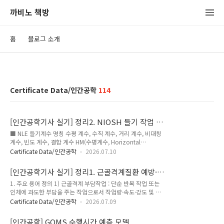
까비노 책방
홈
블로그 소개
Certificate Data/인간공학
114
[인간공학기사 실기] 정리2. NIOSH 들기 작업 지
침(NLE)
■ NLE 들기계수 명칭 수평 계수, 수직 계수, 거리 계수, 비대칭
계수, 빈도 계수, 결합 계수 HM(수평계수, Horizontal
Multiplier)VM(수직계수, Vertical Multiplier)DM(거리계수,
Certificate Data/인간공학
2026.07.10
Distance Multiplier)AM(비대칭계수, Asymmetric
Multiplier)FM(빈도계수, Frequency Multiplier)CM(결합계수,
[인간공학기사 실기] 정리1. 근골격계질환 예방·
Coupling Multiplier) ■ NIOSH 들기 지침의 4가지 기준 역학
관리 프로그램 및 부담작업 용어
1. 주요 용어 정의 1) 근골격계 부담작업 : 단순 반복 작업 또는
적 기준, 생체역학적 기준, 생리학적 기준, 정신물리학적 기준 ■
인체에 과도한 부담을 주는 작업으로서 작업량·속도·강도 및 작
들기지수(LI) 평가 및 조치 (LI > 1) 요통발생 가능성이 있으므로
업장 구조 등에 따라 고용노동부 장관이 정하여 고시하는 작
들기 지수(LI 지수)가 1 이하가 되도록 작업을 설계/재설계할 필
Certificate Data/인간공학
2026.07.09
업.2) 근골격계질환 (MSDs): 반복적인 동작, 부적절한 작업 자
요가 있다LI가 1보다 크므로 이 작업..
세, 무리한 힘의 사용, 접촉 스트레스, 진동 및 온도 등의 요인으
[인간공학] GOMS 수행시간 예측 모델