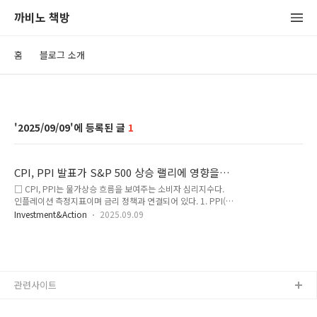
까비노 책방
홈
블로그 소개
2025/09/09
1
CPI, PPI 발표가 S&P 500 상승 랠리에 영향을
미칠까?
□ CPI, PPI는 물가상승 흐름을 보여주는 소비자 심리지수다.
인플레이션 측정지표이며 금리 정책과 연결되어 있다. 1. PPI(생
산자물가지수) ↔ CPI(소비자물가지수)가 항상 같이 움직이는
Investment&Action
2025.09.09
건 아니다. 7월 PPI는 신선·건조채소 급등으로 같은 특정 품목
쇼크가 컸고, 이 비용이 중간 유통 단계에서 흡수돼 CPI로는 제
한적으로 전달됐다. 2. 서비스 물가 상승도 ‘광범위한 과열’이 아
니라 구성 이슈. 서비스 CPI의 주도 요인이 포트폴리오 매니저
수수료 인상처럼 특정 항목이라 총수요 과열로 보긴 어렵다. 3.
관련사이트
주식시장은 ‘물가 헤드라인’보다 ‘실적’에 반응. 빅테크 실적이
강해 지수 상방을 이끌었고, 금리도 시장 기대가 “빅컷 →
25bp”로 조정되는 선에서 수용 가능했다. ▷ 8월 생산자물가지