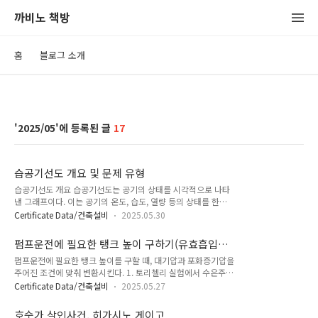
까비노 책방
홈
블로그 소개
2025/05
17
습공기선도 개요 및 문제 유형
습공기선도 개요 습공기선도는 공기의 상태를 시각적으로 나타
낸 그래프이다. 이는 공기의 온도, 습도, 열량 등의 상태를 한눈
에 볼 수 있게 하여 냉난방 설비나 공기조화 시스템을 설계하거
Certificate Data/건축설비
2025.05.30
나 평가할 때 중요한 역할을 한다. 쉽게 말하면, 선도는 눈에 보
이지 않는 공기의 성질을 그림처럼 이해할 수 있게 도와주는 도
펌프운전에 필요한 탱크 높이 구하기(유효흡입양
구라고 할 수 있다. 이 선도는 가로축을 건구온도, 세로축을 절대
정)
펌프운전에 필요한 탱크 높이를 구할 때, 대기압과 포화증기압을
습도로 하여 구성되며, 그 위에 상대습도, 습구온도, 노점온도,
주어진 조건에 맞춰 변환시킨다. 1. 토리첼리 실험에서 수은주
엔탈피 등의 곡선이 겹쳐져 있다. 선도 안의 한 점은 그 공기의
무게가 누르는 힘과 공기가 누르는 힘이 같을 때 수은주 길이가
상태를 나타낸다. 선도에는 다양한 정보가 담겨 있다. 대표적으
Certificate Data/건축설비
2025.05.27
760mm이었다. 이 실험으로 대기압은 수은(Hg) 760mm의 압
로 건구온도, 습구온도, 상대습도, 비습, 엔탈피, 노점온도 등이
력과 같다는 의미로 1 기압을 760mmHg라고 정의했다. 대기압
있다. 건구온도는 우리가 일상적으로 느끼는 공기의 온도이며,
호숫가 살인사건, 히가시노 게이고