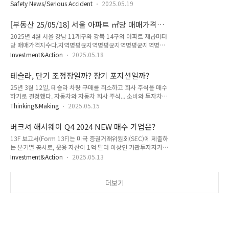
에 접촉되며 감전되어 사망했다. □ 습기가 있는 장소에서 전기
면(REM)이라는 두 가지 주요 수면 유형으로 구성된다. 이 주기
Safety News/Serious Accident
2025.05.19
기계·기구를 사용하는 경우 누전차단기 및 접지를 설치해야 하
는 뇌와 신체가 휴식을 취하고 회복하며, 학습한 내용을 정리하
며, 전선의 피복 등 외관상태를 점검해야 한다. 2. 25년 5월 13
는 등 생명 유지에 필수적인 다양한 기능을 수행하도록 한다. 건
[부동산 25/05/18] 서울 아파트 ㎡당 매매가격평
일 경남 거창군 맞음 사고 10:30경 쇄석 채굴장에서 사용 중인
강한 수면..
균
2025년 4월 서울 강남 11개구와 강북 14구의 아파트 제곱미터
컨베이어에서 재해자가 선별기로 떨어진 후 낙하하는 쇄석에 맞
당 매매가격지수다.지역명평균지역명평균지역명평균지역명평
아 사망했다. □ 기계 설비 메인터넌스를 하는 경우 전원을 차단
균지역명평균강남구3,191서초구2,967송파구2,294용산구
하고, 추락 위험이 있는 경우 떨어짐 방지조치를 실시해야 한다.
Investment&Action
2025.05.18
2,232성동구1,818마포구1,740양천구1,692광진구1,633강
3. 25년 5월 14일 울산 울주군 맞음 사고 15:27경, 공장 철거공
동구1,574영등포구1,492종로구1,473중구1,459동작구
사 현장에서 재해자가 천장크레인 해체 작업 중 떨어지는 철제 ..
테슬라, 단기 조정장일까? 장기 포지션일까?
1,458서대문구1,235강서구1,182동대문구1,144은평구
25년 3월 12일, 테슬라 차량 구매를 취소하고 회사 주식을 매수
1,072성북구1,071관악구1,017노원구954구로구954중랑구
하기로 결정했다. 자동차와 자동차 회사 주식... 소비와 투자차
890금천구880강북구850도봉구808 서울 아파트 매매가격은
사는 것보다는 "이사 + 투자"가 훨씬 효율적!이라는 건 알지만,
지난 1월 첫째 주(1월 13일 조사 기준) 보합세 이후 14주 연속
Thinking&Making
2025.05.15
설레는 이 마음을 달래기가 어려웠다. 그래서 테슬라 전기차 전
상승 흐름이다. 다만, 전주대비 상승폭은 소폭 감소했다.
액 결제를 했다. 그런데!! 결제 취소로 마음을 돌렸다. 테슬라를
버크셔 해서웨이 Q4 2024 NEW 매수 기업은?
hxh.co.kr 차량 구매 취소 전일(25/03/11) 장중 최저가는
13F 보고서(Form 13F)는 미국 증권거래위원회(SEC)에 제출하
217.0200 달러로 488.5399 달러(24/12/18) 고점대비 -40%
는 분기별 공시로, 운용 자산이 1억 달러 이상인 기관투자자가
이상 하락했었다. 관세 정책으로 인한 미국 신뢰성 하락이 원인
보유 중인 미국 상장 주식 등의 내역을 공개하는 문서다. 이 보고
이었다. 주식은 부분매수 진행 중이며, W자 모양을 만들며, 금일
Investment&Action
2025.05.13
서는 분기 말 기준의 데이터를 45일 이내에 제출해야 하며, 주요
(25/05/15) 주가는 347.1700 달러로 회복했다. S&P500 지수
보유 종목과 수량, 시장가치 등을 포함한다. 이 보고서의 목적은
추종 ETF SPY도 꾸준히 ..
대형 기관의 투자 내역을 대중에게 투명하게 공개해 시장 정보를
더보기
공유하는 것이다. 투자자들은 이를 통해 포트폴리오 변화를 추적
하며 전략을 참고하는 데 도움을 준다. 다만 시차(최대 45일), 공
매도·채권 미포함, 윈도우 드레싱 가능성 등 한계가 있다. 버크
셔 해서웨이의 24년 4분기 신규 종목은 STZ(Constellation
Brands, Inc)로, 맥주, 와인 및 주류를 생산,..