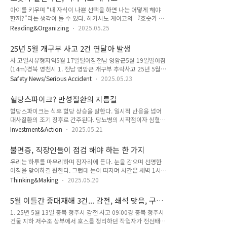
은 물 10.332 [m]의 압력과 같다는 의미로, 1 기압을
일반적인 기온이라고 생..
아이를 키우며 “내 자식이 나쁜 선택을 하면 나는 어떻게 해야
10.332mH2O(또는 10.332 mAq)라고 쓴다. 2. 10kPa = 1
할까?”라는 생각이 들 수 있다. 히가시노 게이고의 『호숫가 살
mAq 3. 펌프는 액체를 올릴 때, 펌프 흡입 측의 압력(수두)은 내
인사건』은 이 질문을 정면으로 던진다. 자식을 위해 부모가 어
려가고, 펌프 토출측의 압력(수두)는 올라간다. 펌프가 100% 진
Reading&Organizing
2025.05.25
디까지 갈 수 있는지, 그리고 부모의 사랑은 어떤 윤리적 경계 위
공을 만들 경우 10.33m까지 물을 흡입할 수 있다. 응축수 탱크
에 놓여 있는지 시험한다. 이 문제는 단순히 소설 속 설정이 아니
가 급수펌프 상단에 위치할 때 펌프운전에 필요..
25년 5월 개구부 사고 2건 연달아 발생
라, 실제로 우리가 언젠가 마주할 수도 있는 윤리적, 도덕적 갈등
사 고일시유형지역5월 17일떨어짐전남 영암군5월 19일떨어짐
의 한 가지다. "자식을 위해 부모는 어디까지?" ‘오이디푸스 왕’
(14m)경북 영천시 1. 전남 영암군 개구부 추락사고 25년 5월
같은 고전부터 현대 문학까지, 부모와 자식 간의 갈등은 반복되
17일 11:00경, 전남 영암군 선박 제조 사업장에서 작업 중 재해
는 주제이다. 이 이야기들의 핵심은 결국 “너는 그 아이의 부모
Safety News/Serious Accident
2025.05.23
자가 선박 내부 개구부로 떨어져 치료받았으나 사망했다. 2. 경
이기 이전에 한 명의 인간으로서 어떻게 살아야 하는가?”라는
북 영천시 개구부로 떨어짐(14m) 25년 5월 19일 10:39경 경북
질문이다. 부모의 사랑이 자칫 정의를 무너뜨리고, 사회적 질서
혈당스파이크? 만성질환의 지름길
영천시 공장의 지붕공사 작업 중 재해자가 지붕 판넬 철거를 하
를 위협할 수 있..
혈당스파이크는 식후 혈당 상승을 말한다. 일시적 반응을 넘어
다 개구부로 떨어져 사망했다. □ 안전 작업방법 1. 작업 전 사전
대사질환의 조기 징후로 간주된다. 당뇨병의 시작점이자 심혈관
파악이 필요하다. 지붕 형태(채광창, 판넬 등), 구조, 노후 상태
질환의 위험 인자이며, 장기적인 대사 건강을 위협하는 중요한
파악.2. 덮개, 작업통로용 발판, 안전난간, 추락방호망 등 떨어짐
Investment&Action
2025.05.21
임상적 징후가 혈당스파이크다. 식후 혈당이 비정상적으로 높아
방지에 필요한 조치 후 작업을 실시한다.3. 안전대, 안전모 등 개
지는 상태를 막으려면 어떻게 해야 할까? 1) 단순당과 정제곡물
인보호구 착용을 지시, 감독한다.
불면증, 직장인들이 점검 해야 하는 한 가지
을 줄인다. 콜라, 사이다 같은 청량음료에 들어있는 액상과당과
우리는 하루를 마무리하며 잠자리에 든다. 눈을 감으며 선명한
쌀, 떡, 빵과 같은 흰 곡물의 섭취를 말한다.2) 충분한 수면이 필
아침을 맞이하길 원한다. 그런데 눈이 떠지며 시간은 새벽 1시를
요하다. 깊고 길게 자야 한다. 8시간은 필요하다는 의견이 많
가리킨다. 젠장... 또 깼네. 왜 계속 이럴까...? 결론부터 말하면,
다.3) 운동을 한다. 근육이 가져갈 수 있는 에너지를 높인다. 당
Thinking&Making
2025.05.20
지속적으로 새벽에 잠이 깨는 것은 체력 저하가 한 가지 원인일
을 섭취하면 스트레스 호르몬이 더 늘어나고, 수면의 질이 떨어
수 있다. 신체회복 능력이 떨어지면 깊은 잠에 진입하기 어렵다
지고, 피로가 누적되어 운동을 할 수 없는 환경이 된다. 이런 내
5월 이틀간 중대재해 3건... 감전, 쇄석 맞음, 구조
고 한다. 수면 주기가 원활하게 작동하지 않게 되는 것이다. 수면
용을 접하면 당장 절제..
물에 맞음
1. 25년 5월 13일 충북 청주시 감전 사고 09:00경 충북 청주시
주기가 중요한 이유 수면 주기란 인간이 잠을 자는 동안 규칙적
건물 지하 저수조 상부에서 호스를 정리하던 작업자가 전선배관
으로 반복되는 생리적 패턴으로, 크게 비렘수면(NREM)과 렘수