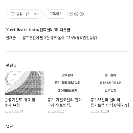
공감
구독하기
'Certificate Data/건축설비'의 다른글
현재글
펌프운전에 필요한 탱크 높이 구하기(유효흡입양정)
관련글
습공기선도 개요 및
증기 가열코일의 길이
증기보일러 설비의
문제 유형
구하기(표면적,
증기트랩 압력강하[kPa]
대수평균온도차)
2025.05.30
2025.01.27
2025.01.24
댓글