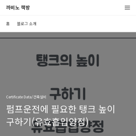
까비노 책방
홈
블로그 소개
Certificate Data/건축설비
펌프운전에 필요한 탱크 높이
구하기(유효흡입양정)