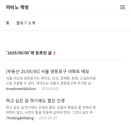
까비노 책방
홈
블로그 소개
2025/05/05
2
[부동산 25/05/05] 서울 영등포구 아파트 메모
서울 서남권 영등포구는 여의도, 당산, 문래동, 본동, 신길뉴타운
으로 구분할 수 있다. 여의도는 서울시 영등포구에 위치한 금융
및 업무 중심지이며, 여의도 시범아파트(1971년 준공), 트럼프
Investment&Action
2025.05.05
월드 1·2차, 여의도 자이(2005년 준공) 등이 대표적인 아파트
단지이다. 여의도 일대는 한강변, 공원 접근성, 파크원 등 업무시
하고 싶은 걸 하기에도 짧은 인생
설 밀집 등의 요인으로 고가 아파트 밀집지역으로 분류된다. 일
하고 싶은 걸 하기에도 인생은 짧다. 남들이 짜놓은 틀 안에서 후
부 단지는 재건축 연한을 충족했으며, 정비사업 가능성이 있다.
회하지 말고, 나만의 틀을 만들며 살아야 한다. 그것이 삶의 주인
당산은 2호선·9호선 당산역을 중심으로 대림e편한세상당산, 당
이 되는 길이다. 이 과장은 평범한 회사원이다. 점심 식사 후 사
산푸르지오 등의 대단지 아파트가 있다. 양평동과 연결되며 교통
Thinking&Making
2025.05.05
무실 복도를 나와 커피를 마시다 보면, 가끔 이런 생각이 들곤 한
접근성과 중학교 중심 학군이 형성되어 있다.영등포구단지명세
다. “내가 진짜 하고 싶은 건 뭘까?”. 아침부터 퇴근까지 정신없
대수사용승인일교통여의도브라이튼여의도4542023.10여의도