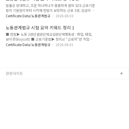
도로 확장된다. 이번 파트에서는 특히 숫자와 요건이 촘촘한 조
후 3년 이내로 한다. ..
법률은 방대하고, 조문 하나하나가 촘촘하게 얽혀 있다.근로기준
항들을 다룬다. 연소자 근로시간의 제한 범위, 육아휴직의 분할
법의 기본원리부터 시작해 헌법이 보장하는 근로 3권, 임금의 정
사용 횟수, 난임치료휴가의 유급 일수, 직업소개사업의 결격사유
의와 산정 방식, 여성과 연소자 보호 규정에 이르기까지.이 모든
등은 정확한 수치 암기가 관건이다. 또한 개인정보 보호위원회의
Certificate Data/노동관계법규
2026.08.03
것은 결국 '노동하는 인간'을 어떻게 보호할 것인가라는 하나의
구성 요건이나 채용절차법의 용어 정의처럼 지엽적이지만 출제
질문으로 수렴한다.이어지는 최저임금법, 직업안정법, 고용보험
빈도가 높은 부분도 함께 정리한다. 법률마다 규정 방식과 강조
노동관계법규 시험 요약 키워드 정리 1
법, 그리고 국민 평생 직업능력 개발법은 근로자가 일자리를 구
점이 다르므로, 조문 간 비교를 통해 차..
■ 헌법▶ 노동 3권단결권단체교섭권단체행동권 : 파업, 태업,
하고, 그 일자리에서 정당한 대가를 받으며, 실직했을 때 다시 일
보이콧(Boycott) ■ 근로기준법▶ 정의a) “근로자”란 직업의
어설 수 있도록 설계된 사회 안전망의 구체적 조항들이다. 특히
종류와 관계없이 임금을 목적으로 사업이나 사업장에 근로를 제
고용보험법의 구직급여 수급요건이나 직업능력개발훈련의 우선
Certificate Data/노동관계법규
2026.08.01
공하는 사람을 말한다. b) “사용자”란 사업주 또는 사업 경영 담
대상자 규정은 세부 숫자와 요건이 많아 반복 암기가 필요한 영
당자, 그 밖에 근로자에 관한 사항에 대하여 사업주를 위하여 행
역이다.남녀고용평등법의 육아기 근로시간 단축 조항은 최근 개
위하는 자를 말한다. c) “근로계약”이란 근로자가 사용자에게 근
정 흐름과 맞물려 출제 빈도가 높아지는..
로를 제공하고 사용자는 이에 대하여 임금을 지급하는 것을 목적
으로 체결된 계약을 말한다. d) “임금”이란 사용자가 근로의 대
관련사이트
가로 근로자에게 임금, 봉급, 그 밖에 어떠한 명칭으로든지 지급
하는 모든 금품을 말한다. ▶ 금품 청산사용자는 근로자가 사망
또는 퇴직한 경우에는 그 지급 사유가 발생한 때부터 14일 이내
에 임금, 보상..