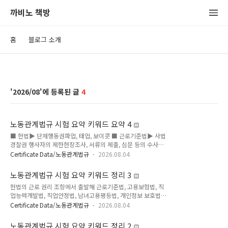
까비노 책방
홈
블로그 소개
2026/08
4
노동관계법규 시험 요약 키워드 요약 4
■ 헌법▶ 단체행동권파업, 태업, 보이콧 ■ 근로기준법▶ 사법
경찰권 행사자의 제한현장조사, 서류의 제출, 심문 등의 수사는
검사와 근로감독관이 전담하여 수행한다. 다만, 근로감독관의 직
Certificate Data/노동관계법규
2026.08.04
무에 관한 범죄의 수사는 그러하지 아니하다. (검사가 수행한다.)
▶ 야간근로오후 10시부터 다음 날 오전 6시 사이의 근로를 말
노동관계법규 시험 요약 키워드 정리 3
한다. ▶ 사용증명서① 사용자는 근로자가 퇴직한 후라도 사용
헌법의 근로 권리 조항에서 출발해 근로기준법, 고용보험법, 직
기간, 업무 종류, 지위와 임금, 그 밖에 필요한 사항에 관한 증명
업능력개발법, 직업안정법, 남녀고용평등법, 개인정보 보호법까
서를 청구하면 사실대로 적은 증명서를 즉시 내주어야 한다. ②
지 노동관계법규를 정리했다. 헌법이 정한 근로의 권리와 노동 3
제1항의 증명서에는 근로자가 요구한 사항만을 적어야 한다. ▶
Certificate Data/노동관계법규
2026.08.04
권이 근로기준법의 구체적 보호 규정으로 이어지고, 이는 다시
사용증명서의 청구사용증명서를 청구할 수 있는 자는 계속하여
고용보험법의 실업급여 체계와 직업능력개발법의 훈련 지원 제
30일 이상 근무한 근로자로 하되, 청구할 수 있는 기한은 퇴직
노동관계법규 시험 요약 키워드 정리 2