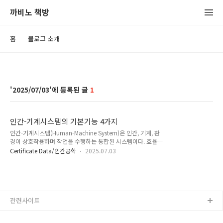
까비노 책방
홈
블로그 소개
2025/07/03
1
인간-기계시스템의 기본기능 4가지
인간-기계시스템(Human-Machine System)은 인간, 기계, 환
경이 상호작용하며 작업을 수행하는 통합된 시스템이다. 효율성
과 신뢰성 확보를 위해 유기적인 정보의 흐름과정에 대한 이해가
Certificate Data/인간공학
2025.07.03
필요하다. 인간기계시스템의 기본기능 4가지 1. 정보의 감지(수
용) 기능1) 외부 환경으로부터의 자극(정보)을 인간 또는 기계가
받아들임.① 인간은 시각, 청각, 촉각 등을 통해 정보를 수용함②
기계는 센서, 입력장치 등을 통해 데이터를 감지함③ 감지 단계
에서의 오류는 전체 시스템 오류로 이어질 수도 있음2) 작업자가
관련사이트
경고음을 듣고 이를 인지함 2. 정보의 보관 기능1) 감지된 정보
를 기억하거나 저장하는 기능으로, 이후 판단에 활용됨① 인간
은 단기기억(Short-Term Memory), 장기기억(Long-Ter..