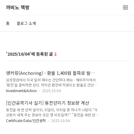
까비노 책방
홈
블로그 소개
2025/10/04
2
앵커링(Anchoring) - 환율 1,400원 돌파로 발이
묶이다.
삼성증권에서 미국 달러 매수는 간단하다.메뉴 - 해외주식에서
'환전'을 클릭하면 된다. 하지만 환전에 적용되는 환율은 간단하
지 않다.9월 초 1달러 기준 매수기준환율은 1,397.09원이었
Investment&Action
2025.10.04
다.9월 23일 1,397.29원에서 다음날 1,406.21원으로 마감하
며1,400원대를 돌파했기 때문이다. 1,400원이라는 심리선은
[인간공학기사 실기] 동전던지기 정보량 계산
환전을 망설이게 했다.이는 S&P지수 상승에 올라타지 못하는
동전을 세 번 던져 앞뒤뒤, 뒤앞뒤, 뒤뒤앞 중 하나가 나왔다.“이
데 한몫할 수 있다. 왜 발이 묶였는가? 앵커링(Anchoring):
상황이 내게 주는 정보의 양은 몇 비트일까?” "동전을 세번 던져
‘1,400원’ 숫자에 마음이 고정됐다. 이전의 1,39x를 기준점으로
뒷면이 2번 나오는 경우 정보량 계산"동전을 3번 던져 가능한
삼아, 그 이상에서의 환전이 “손해”처럼 느껴진다.손실회피
Certificate Data/인간공학
2025.10.04
모든 순서(표본공간)은 8개이다. 앞앞앞앞앞뒤앞뒤앞앞뒤뒤뒤
(Loss Aversion): 환전 직후 원화강세가 오면 손실처럼 보이기
앞앞뒤앞뒤뒤뒤앞뒤뒤뒤 여기서 뒷면이 2번 나오는 경우는 3가
에 결정을 미룬다.근시안적 판단(Myopia): 환율 ±2..