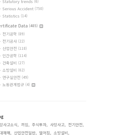
Statutory trends
(6)
Serious Accident
(750)
Statistics
(14)
rtificate Data
(485)
전기공학
(89)
전기공사
(22)
산업안전
(118)
인간공학
(114)
건축설비
(27)
소방설비
(62)
연구실안전
(49)
노동관계법규
(4)
ag
망사고소식,
끼임,
주식투자,
사망사고,
전기안전,
대재해,
산업안전일반,
떨어짐,
소방설비,