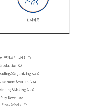
산책하듯
류 전체보기
(1998)
ntroduction
(1)
eading&Organizing
(165)
nvestment&Action
(252)
hinking&Making
(229)
afety News
(865)
Press&Media
(95)