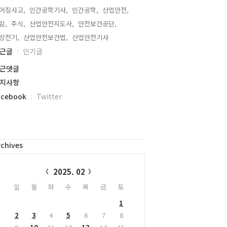
어짐사고,
인간공학기사,
인간공학,
산업안전,
림,
주식,
산업안전지도사,
안전보건공단,
방전기,
산업안전보건법,
산업안전기사,
근글
인기글
근댓글
지사항
acebook
Twitter
rchives
alendar
2025. 02
일
월
화
수
목
금
토
1
2
3
4
5
6
7
8