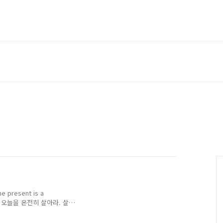
he present is a
. 오늘을 온전히 살아라. 살
할 때다. 시간이 부족해도,
 what you want to