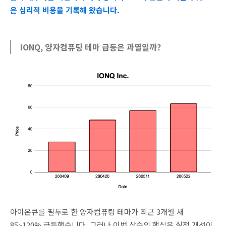
은
심리적
비용을
기록해
왔습니다.
IONQ, 양자컴퓨팅 테마 급등은 과열일까?
아이온큐를
필두로
한
양자컴퓨팅
테마가
최근
3
개월
새
85~120%
급등했습니다. 그러나
이번
상승의
핵심은
실적
개선이