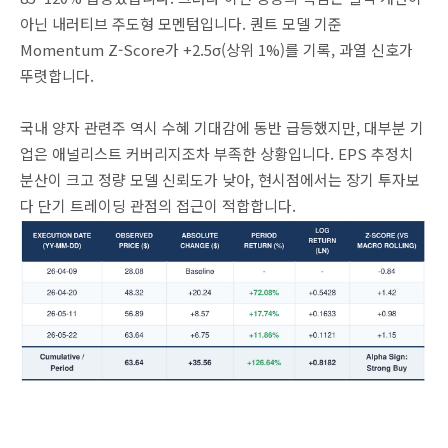
아닌
내러티브
주도형
모멘텀입니다.
퀀트
모델
기준
Momentum Z-Score
가
+2.5σ(
상위
1%)
를
기록
,
과열
신호가
뚜렷합니다
.
국내
양자
관련주
역시
수혜
기대감에
동반
급등했지만
,
대부분
기
업은
애널리스트
커버리지조차
부족한
상황입니다
. EPS
추정치
분산이
크고
정량
모델
신뢰도가
낮아
,
현시점에서는
장기
투자보
다
단기
트레이딩
관점의
접근이
적합합니다
.