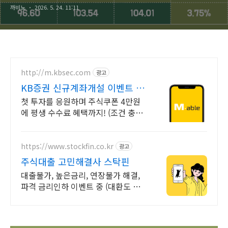
까비노
2026. 5. 24. 11:11
http://m.kbsec.com
광고
KB증권 신규계좌개설 이벤트 국
내주식쿠폰 최대 5만원
첫 투자를 응원하며 주식쿠폰 4만원
에 평생 수수료 혜택까지! (조건 충족
시) Young 고객님은 국내주식쿠폰 5
만원! (1986년 이후 출생)
https://www.stockfin.co.kr
광고
주식대출 고민해결사 스탁핀
대출불가, 높은금리, 연장불가 해결,
파격 금리인하 이벤트 중 (대환도 가
능)